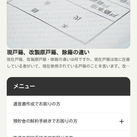
現戸籍、改製原戸籍、除籍の違い
現在戸籍、改製原戸籍・除籍の違いは何ですか。現在戸籍は現に在籍
している者がいて、現在使用されている戸籍のことを言います。改製
原戸籍は、法改正により編製替えされた場合における編製される前の
従前の戸籍のことを言います。除籍は全員が婚姻や死亡等により抜け
メニュー
てしまい誰も在籍していない戸籍のことを言います。改製...
遺言書作成でお困りの方
預貯金の解約手続きでお困りの方